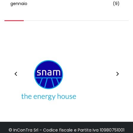
gennaio
(9)
© InConTra Srl - Codice fiscale e Partita Iva 10980751001