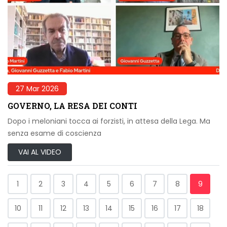
27 Mar 2026
GOVERNO, LA RESA DEI CONTI
Dopo i meloniani tocca ai forzisti, in attesa della Lega. Ma
senza esame di coscienza
VAI AL VIDEO
1
2
3
4
5
6
7
8
9
10
11
12
13
14
15
16
17
18