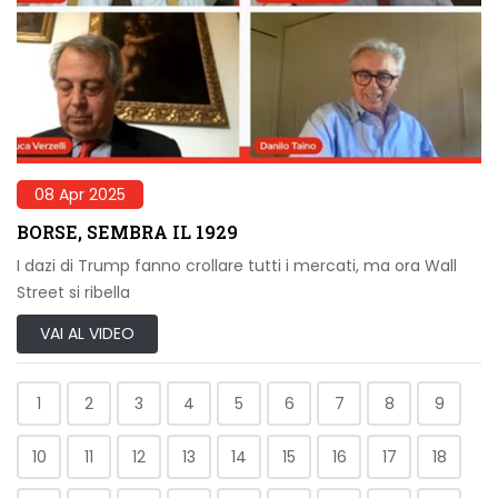
08 Apr 2025
BORSE, SEMBRA IL 1929
I dazi di Trump fanno crollare tutti i mercati, ma ora Wall
Street si ribella
VAI AL VIDEO
1
2
3
4
5
6
7
8
9
10
11
12
13
14
15
16
17
18