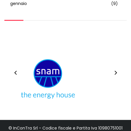
gennaio
(9)
© InConTra Srl - Codice fiscale e Partita Iva 10980751001