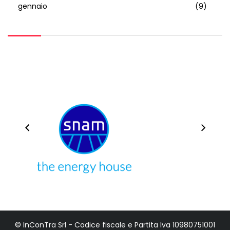
gennaio
(9)
© InConTra Srl - Codice fiscale e Partita Iva 10980751001