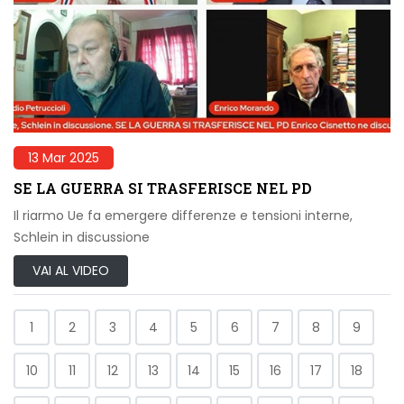
13 Mar 2025
SE LA GUERRA SI TRASFERISCE NEL PD
Il riarmo Ue fa emergere differenze e tensioni interne,
Schlein in discussione
VAI AL VIDEO
1
2
3
4
5
6
7
8
9
10
11
12
13
14
15
16
17
18