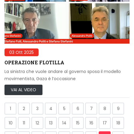
03 Ott 2025
OPERAZIONE FLOTILLA
La sinistra che vuole andare al governo sposa il modello
movimentista, Gaza è l’occasione
VAI AL VIDEO
1
2
3
4
5
6
7
8
9
10
11
12
13
14
15
16
17
18