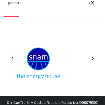
gennaio
(9)
© InConTra Srl - Codice fiscale e Partita Iva 10980751001