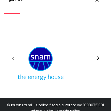
© InConTra Srl - Codice fiscale e Partita Iva 10980751001
Privacy Policy
|
Cookie Policy