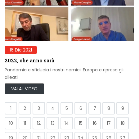
16 Dic 2021
2022, che anno sarà
Pandemia e sfiducia i nostri nemici, Europa e ripresa gli
alleati
VAI AL VIDEO
1
2
3
4
5
6
7
8
9
10
11
12
13
14
15
16
17
18
19
20
21
22
23
24
25
26
27