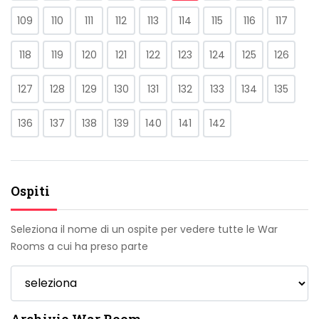
109
110
111
112
113
114
115
116
117
118
119
120
121
122
123
124
125
126
127
128
129
130
131
132
133
134
135
136
137
138
139
140
141
142
Ospiti
Seleziona il nome di un ospite per vedere tutte le War
Rooms a cui ha preso parte
Archivio War Room