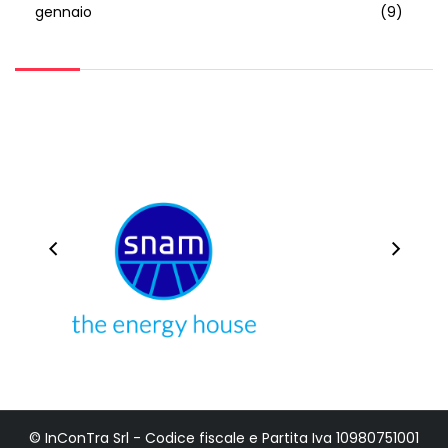
gennaio
(9)
© InConTra Srl - Codice fiscale e Partita Iva 10980751001