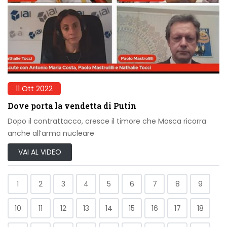
11 Ott 2022
Dove porta la vendetta di Putin
Dopo il contrattacco, cresce il timore che Mosca ricorra
anche all’arma nucleare
VAI AL VIDEO
1
2
3
4
5
6
7
8
9
10
11
12
13
14
15
16
17
18