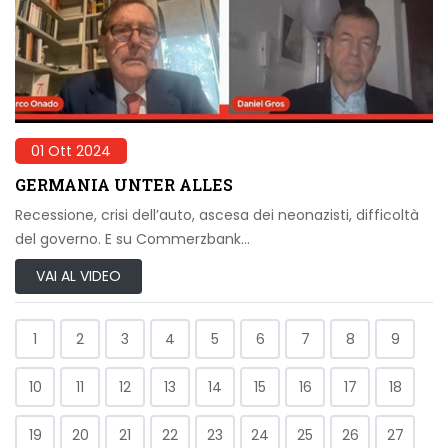
01 Ott 2024
GERMANIA UNTER ALLES
Recessione, crisi dell’auto, ascesa dei neonazisti, difficoltà
del governo. E su Commerzbank…
VAI AL VIDEO
1
2
3
4
5
6
7
8
9
10
11
12
13
14
15
16
17
18
19
20
21
22
23
24
25
26
27