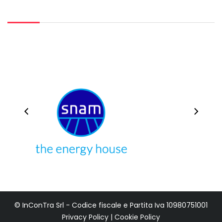
© InConTra Srl - Codice fiscale e Partita Iva 10980751001
Privacy Policy
|
Cookie Policy