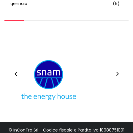
gennaio
(9)
© InConTra Srl - Codice fiscale e Partita Iva 10980751001