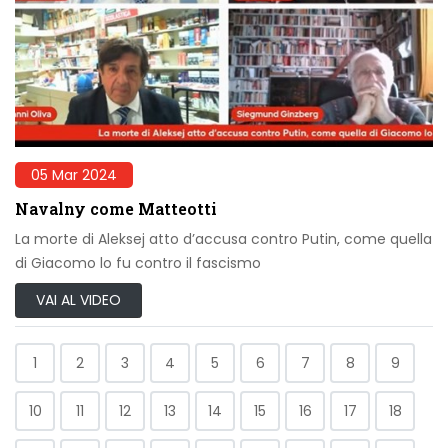
05 Mar 2024
Navalny come Matteotti
La morte di Aleksej atto d’accusa contro Putin, come quella
di Giacomo lo fu contro il fascismo
VAI AL VIDEO
1
2
3
4
5
6
7
8
9
10
11
12
13
14
15
16
17
18