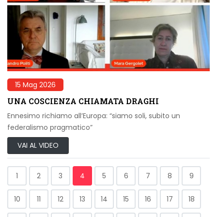
15 Mag 2026
UNA COSCIENZA CHIAMATA DRAGHI
Ennesimo richiamo all’Europa: “siamo soli, subito un
federalismo pragmatico”
VAI AL VIDEO
1
2
3
4
5
6
7
8
9
10
11
12
13
14
15
16
17
18