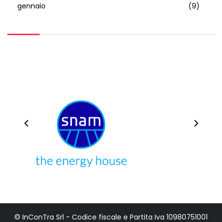
gennaio
(9)
© InConTra Srl - Codice fiscale e Partita Iva 10980751001