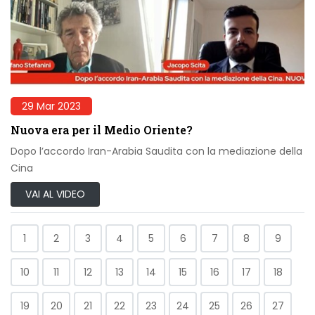
29 Mar 2023
Nuova era per il Medio Oriente?
Dopo l’accordo Iran-Arabia Saudita con la mediazione della
Cina
VAI AL VIDEO
1
2
3
4
5
6
7
8
9
10
11
12
13
14
15
16
17
18
19
20
21
22
23
24
25
26
27