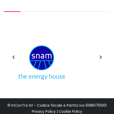
© InConTra Srl - Codice fiscale e Partita Iva 10980751001
Privacy Policy
|
Cookie Policy