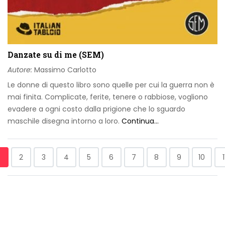
Danzate su di me (SEM)
Autore:
Massimo Carlotto
Le donne di questo libro sono quelle per cui la guerra non è
mai finita. Complicate, ferite, tenere o rabbiose, vogliono
evadere a ogni costo dalla prigione che lo sguardo
maschile disegna intorno a loro.
Continua...
2
3
4
5
6
7
8
9
10
1