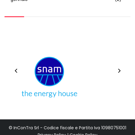
© InConTra Srl - Codice fiscale e Partita Iva 10980751001
Privacy Policy
|
Cookie Policy