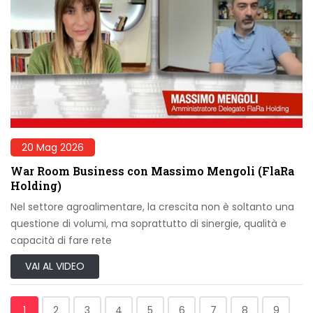
20 Mag 2026
War Room Business con Massimo Mengoli (FlaRa
Holding)
Nel settore agroalimentare, la crescita non è soltanto una
questione di volumi, ma soprattutto di sinergie, qualità e
capacità di fare rete
VAI AL VIDEO
1
2
3
4
5
6
7
8
9