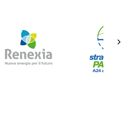
etari.