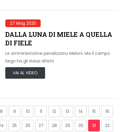
27 Mag 2025
DALLA LUNA DI MIELE A QUELLA
DI FIELE
Le amministrative penalizzano Meloni. Ma il campo
largo ha gli stessi difetti
VAI AL VIDEO
8
9
10
11
12
13
14
15
16
24
25
26
27
28
29
30
31
32