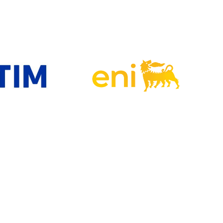
© InConTra Srl - Codice fiscale e Partita Iva 10980751001
Privacy Policy
|
Cookie Policy
 i marchi/loghi presenti nel sito sono registrati dai rispettivi propri