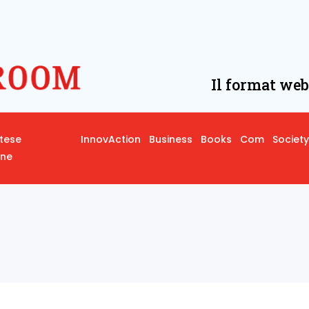
Il format web
rtese
InnovAction
Business
Books
Com
Society
one