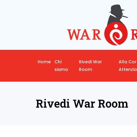
Home
Chi
Rivedi War
Alla Co
siamo
Room
Attenzi
Rivedi War Room