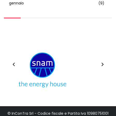
gennaio
(9)
© InConTra Srl - Codice fiscale e Partita Iva 10980751001