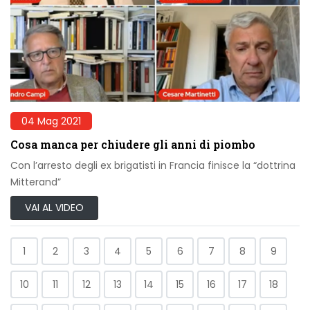
04 Mag 2021
Cosa manca per chiudere gli anni di piombo
Con l’arresto degli ex brigatisti in Francia finisce la “dottrina
Mitterand”
VAI AL VIDEO
1
2
3
4
5
6
7
8
9
10
11
12
13
14
15
16
17
18