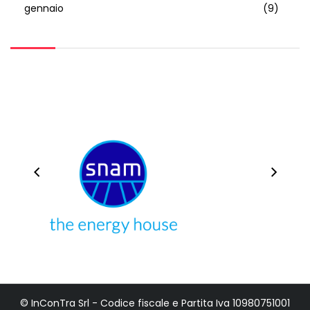
gennaio
(9)
© InConTra Srl - Codice fiscale e Partita Iva 10980751001