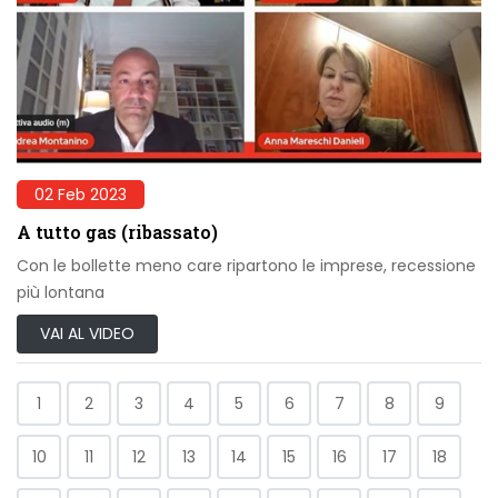
02 Feb 2023
A tutto gas (ribassato)
Con le bollette meno care ripartono le imprese, recessione
più lontana
VAI AL VIDEO
1
2
3
4
5
6
7
8
9
10
11
12
13
14
15
16
17
18