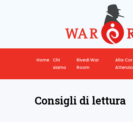
Home
Chi
Rivedi War
Alla Co
siamo
Room
Attenzi
Consigli di lettura