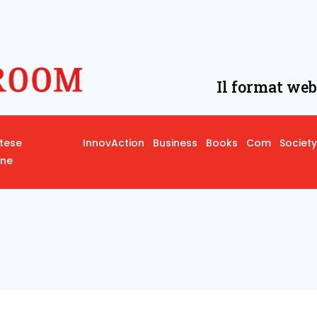
Il format web
rtese
InnovAction
Business
Books
Com
Society
one