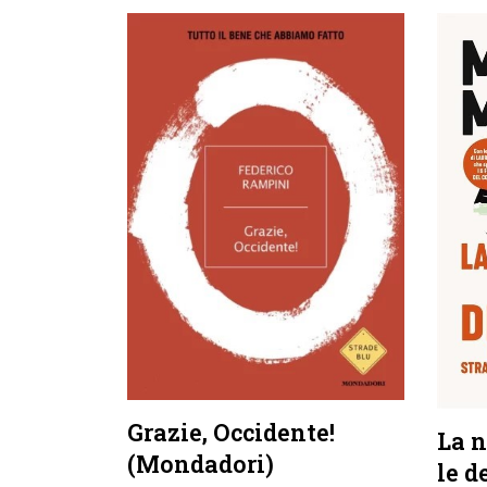
Grazie, Occidente!
La n
(Mondadori)
le d