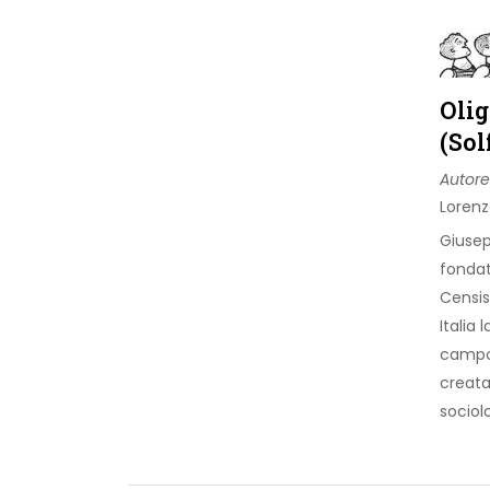
Olig
(Sol
Autore
Lorenz
Giusep
fondat
Censis
Italia 
campo
creata
sociol