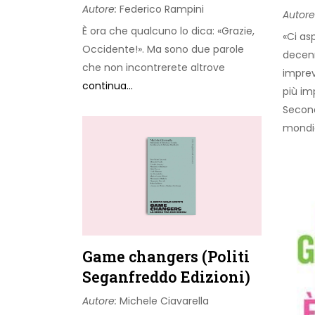
Autore:
Federico Rampini
Autore
È ora che qualcuno lo dica: «Grazie,
«Ci as
Occidente!». Ma sono due parole
decenn
che non incontrerete altrove
imprev
continua...
più im
Secon
mondia
Game changers (Politi
Seganfreddo Edizioni)
Autore:
Michele Ciavarella