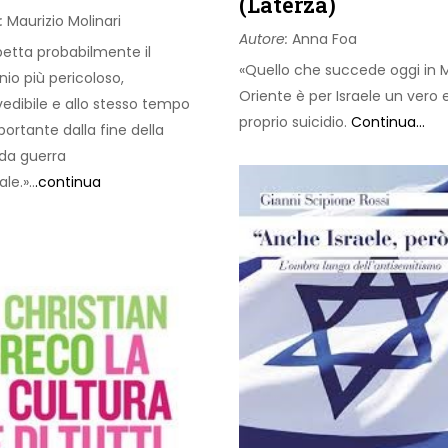
(Laterza)
:
Maurizio Molinari
Autore:
Anna Foa
petta probabilmente il
«Quello che succede oggi in 
io più pericoloso,
Oriente è per Israele un vero 
edibile e allo stesso tempo
proprio suicidio.
Continua...
portante dalla fine della
da guerra
le.»..
.continua