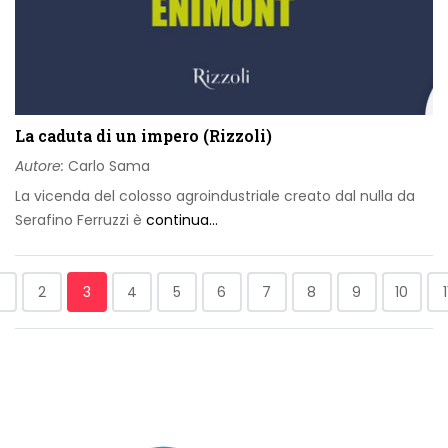
La caduta di un impero (Rizzoli)
Autore:
Carlo Sama
La vicenda del colosso agroindustriale creato dal nulla da
Serafino Ferruzzi è
continua...
2
3
4
5
6
7
8
9
10
1