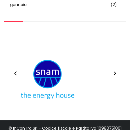
gennaio
(2)
© InConTra Srl - Codice fiscale e Partita Iva 10980751001