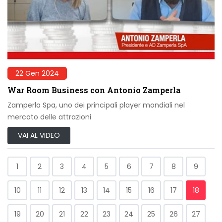
22 Gen 2024
War Room Business con Antonio Zamperla
Zamperla Spa, uno dei principali player mondiali nel
mercato delle attrazioni
VAI AL VIDEO
1
2
3
4
5
6
7
8
9
10
11
12
13
14
15
16
17
18
19
20
21
22
23
24
25
26
27