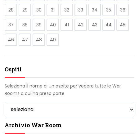
28
29
30
31
32
33
34
35
36
37
38
39
40
41
42
43
44
45
46
47
48
49
Ospiti
Seleziona il nome di un ospite per vedere tutte le War
Rooms a cui ha preso parte
Archivio War Room