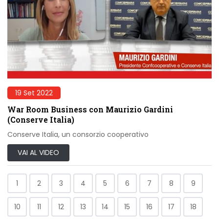
19 Set 2022
War Room Business con Maurizio Gardini
(Conserve Italia)
Conserve Italia, un consorzio cooperativo
VAI AL VIDEO
1
2
3
4
5
6
7
8
9
10
11
12
13
14
15
16
17
18