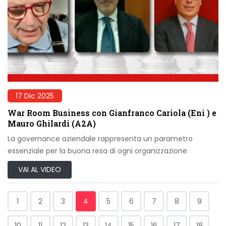
17 Dic 2025
War Room Business con Gianfranco Cariola (Eni ) e
Mauro Ghilardi (A2A)
La governance aziendale rappresenta un parametro
essenziale per la buona resa di ogni organizzazione
VAI AL VIDEO
1
2
3
4
5
6
7
8
9
10
11
12
13
14
15
16
17
18