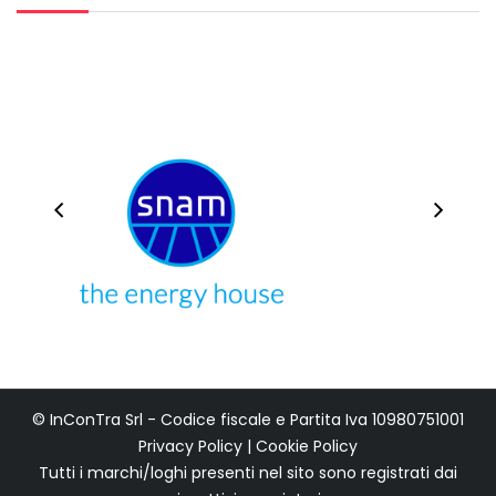
© InConTra Srl - Codice fiscale e Partita Iva 10980751001
Privacy Policy
|
Cookie Policy
Tutti i marchi/loghi presenti nel sito sono registrati dai