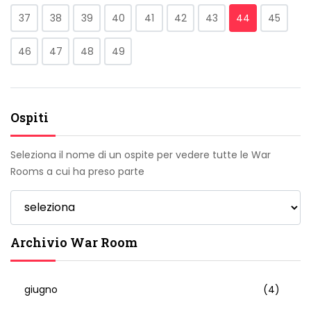
37
38
39
40
41
42
43
44
45
46
47
48
49
Ospiti
Seleziona il nome di un ospite per vedere tutte le War
Rooms a cui ha preso parte
Archivio War Room
giugno
(4)