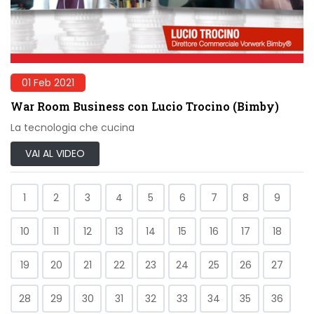
01 Feb 2021
War Room Business con Lucio Trocino (Bimby)
La tecnologia che cucina
VAI AL VIDEO
1
2
3
4
5
6
7
8
9
10
11
12
13
14
15
16
17
18
19
20
21
22
23
24
25
26
27
28
29
30
31
32
33
34
35
36