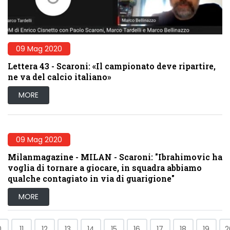
09 Mag 2020
Lettera 43 - Scaroni: «Il campionato deve ripartire,
ne va del calcio italiano»
MORE
09 Mag 2020
Milanmagazine - MILAN - Scaroni: "Ibrahimovic ha
voglia di tornare a giocare, in squadra abbiamo
qualche contagiato in via di guarigione"
MORE
0
11
12
13
14
15
16
17
18
19
2