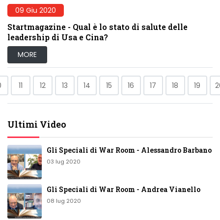
09 Giu 2020
Startmagazine - Qual è lo stato di salute delle
leadership di Usa e Cina?
MORE
0
11
12
13
14
15
16
17
18
19
2
Ultimi Video
Gli Speciali di War Room - Alessandro Barbano
03 lug 2020
Gli Speciali di War Room - Andrea Vianello
08 lug 2020