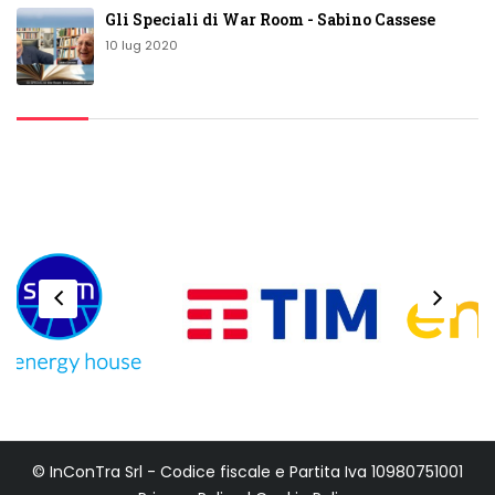
Gli Speciali di War Room - Sabino Cassese
10 lug 2020
© InConTra Srl - Codice fiscale e Partita Iva 10980751001