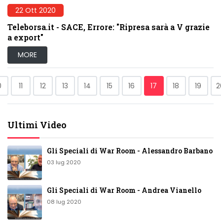
22 Ott 2020
Teleborsa.it - SACE, Errore: "Ripresa sarà a V grazie
a export"
MORE
0
11
12
13
14
15
16
17
18
19
2
Ultimi Video
Gli Speciali di War Room - Alessandro Barbano
03 lug 2020
Gli Speciali di War Room - Andrea Vianello
08 lug 2020