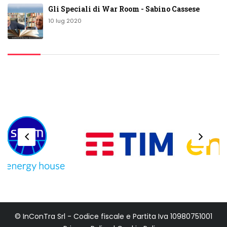
Gli Speciali di War Room - Sabino Cassese
10 lug 2020
© InConTra Srl - Codice fiscale e Partita Iva 10980751001