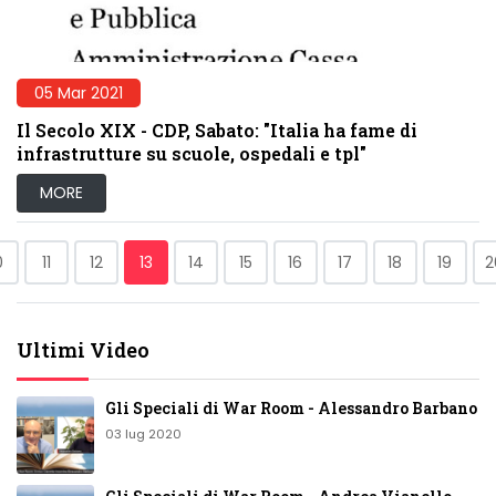
05 Mar 2021
Il Secolo XIX - CDP, Sabato: "Italia ha fame di
infrastrutture su scuole, ospedali e tpl"
MORE
0
11
12
13
14
15
16
17
18
19
2
Ultimi Video
Gli Speciali di War Room - Alessandro Barbano
03 lug 2020