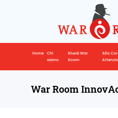
Home
Chi
Rivedi War
Alla Co
siamo
Room
Attenzi
War Room InnovAc