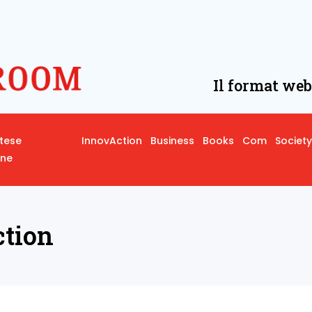
Il format web
rtese
InnovAction
Business
Books
Com
Society
one
tion