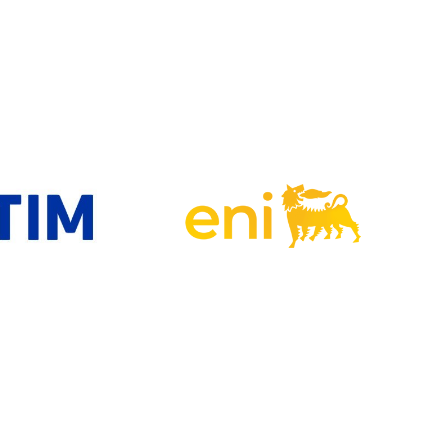
© InConTra Srl - Codice fiscale e Partita Iva 10980751001