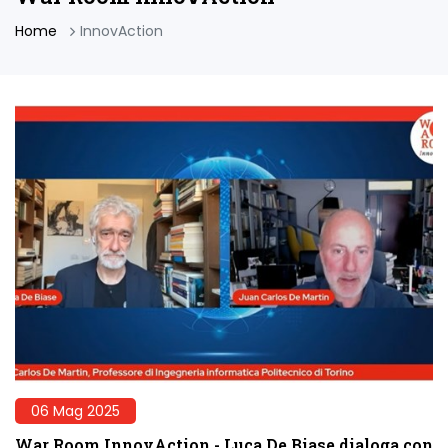
Home
InnovAction
06 Mag 2025
War Room InnovAction - Luca De Biase dialoga con