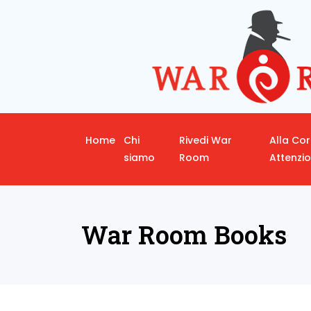
Home
Chi
Rivedi War
Alla Co
siamo
Room
Attenzi
War Room Books