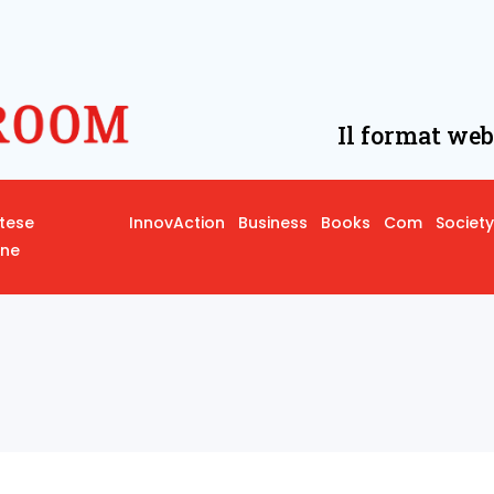
Il format web
rtese
InnovAction
Business
Books
Com
Society
one