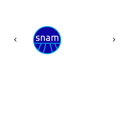
© InConTra Srl - Codice fiscale e Partita Iva 10980751001
Privacy Policy
|
Cookie Policy
Tutti i marchi/loghi presenti nel sito sono registrati dai
rispettivi proprietari.
2020 | Lake Web