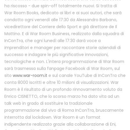
ha riscosso - due spin-off totalmente nuovi. Si tratta di
War Room Books, dedicato ai libri e ai suoi autori, che sarà
condotto ogni venerdì alle 17:30 da Alessandro Barbano,
vicedirettore del Corriere dello Sport e già direttore de Il
Mattino. E di War Room Business, realizzato dalla squadra di
InConTra, che ogni lunedì alle 17:30 darà voce a
imprenditori e manager per raccontare storie aziendali di
successo e indagare le più significative innovazioni,
tecnologiche e non. L'intera programmazione di War Room
sarà trasmessa sulla fanpage Facebook di War Room, sul
sito
www.war-room.it
e sul canale YouTube di InConTra che
conta 8000 iscritti e oltre 10 milioni di visualizzazioni. War
Room è il risultato di un profondo rinnovamento voluto da
Enrico CISNETTO, che lo scorso marzo ha dato vita ad un
talk web in grado di sostituire la tradizionale
programmazione dal vivo di Roma InConTra, bruscamente
interrotta dal lockdown. War Room è un format
indipendente realizzato grazie alla collaborazione di Eni,