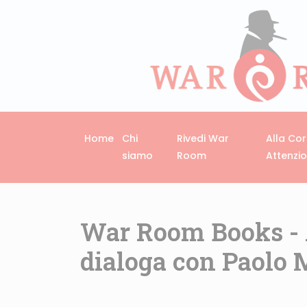
Home
Chi
Rivedi War
Alla Co
siamo
Room
Attenzi
War Room Books - 
dialoga con Paolo