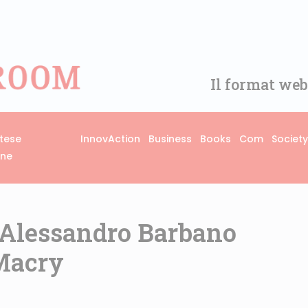
Il format web
rtese
InnovAction
Business
Books
Com
Society
one
Alessandro Barbano
 Macry