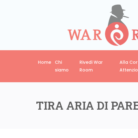
Home
Chi
Rivedi War
Alla Co
siamo
Room
Attenzi
TIRA ARIA DI PAR