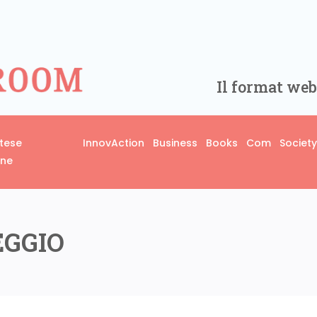
Il format web
rtese
InnovAction
Business
Books
Com
Society
one
EGGIO