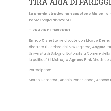
TIRA ARIA DI PAREGG
Le amministrative non scuotono Meloni, e 
l’emorragia di votanti
TIRA ARIA DI PAREGGIO
Enrico Cisnetto
ne discute con
Marco Dema
direttore Il Corriere del Mezzogiorno,
Angelo P
Università di Bologna, Editorialista Corriere della 
la politica” (Il Mulino) e
Agnese Pini,
Direttrice
Partecipano:
Marco Demarco
,
Angelo Panebianco
,
Agnese P