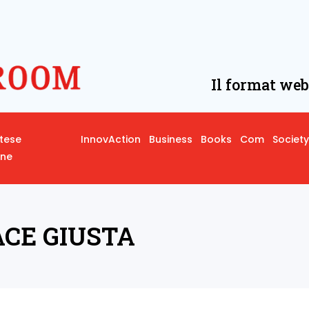
Il format web
rtese
InnovAction
Business
Books
Com
Society
one
ACE GIUSTA