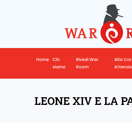
Home
Chi
Rivedi War
Alla Co
siamo
Room
Attenzi
LEONE XIV E LA P