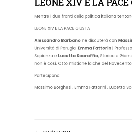
LEONE XIV E LA PACE
Mentre i due fronti della politica italiana tent
LEONE XIV E LA PACE GIUSTA
Alessandro Barbano
ne discuterà con
Massi
Università di Perugia,
Emma Fattorini
, Profess
Sapienza e
Lucetta Scaraffia
, Storica e Gior
non è così. Otto mistiche laiche del Novecento
Partecipano:
Massimo Borghesi
,
Emma Fattorini
,
Lucetta Sc