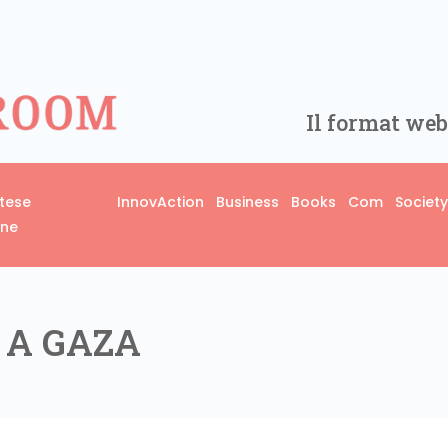
Il format web
rtese
InnovAction
Business
Books
Com
Society
one
 A GAZA