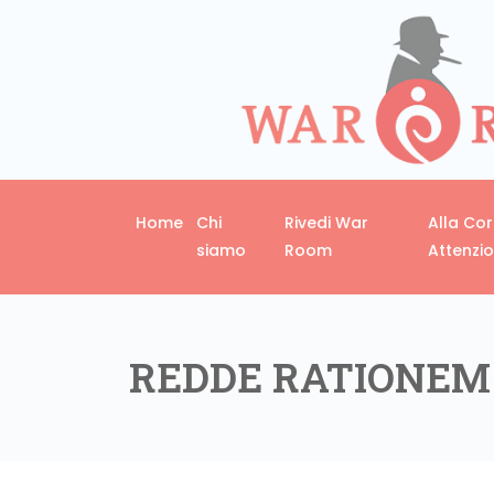
Home
Chi
Rivedi War
Alla Co
siamo
Room
Attenzi
REDDE RATIONEM