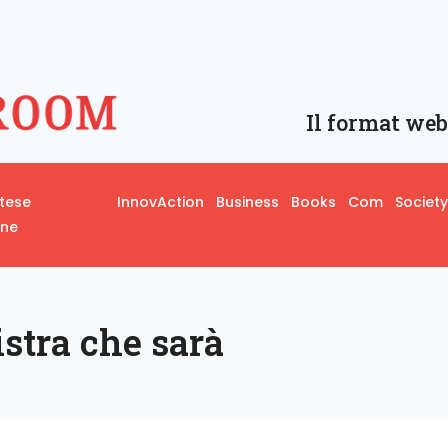
Il format web
rtese
InnovAction
Business
Books
Com
Society
one
istra che sarà