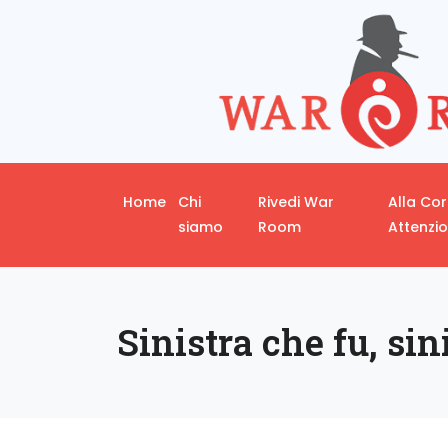
Home
Chi
Rivedi War
Alla Co
siamo
Room
Attenzi
Sinistra che fu, sin