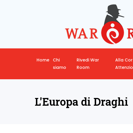
Home
Chi
Rivedi War
Alla Co
siamo
Room
Attenzi
L'Europa di Draghi