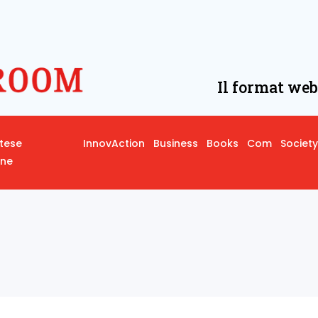
Il format web
rtese
InnovAction
Business
Books
Com
Society
one