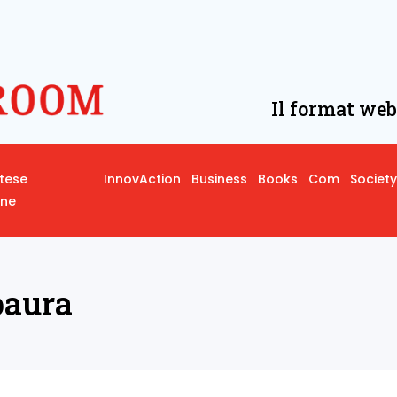
Il format web
rtese
InnovAction
Business
Books
Com
Society
one
paura