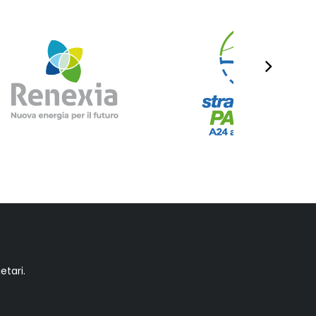
etari.