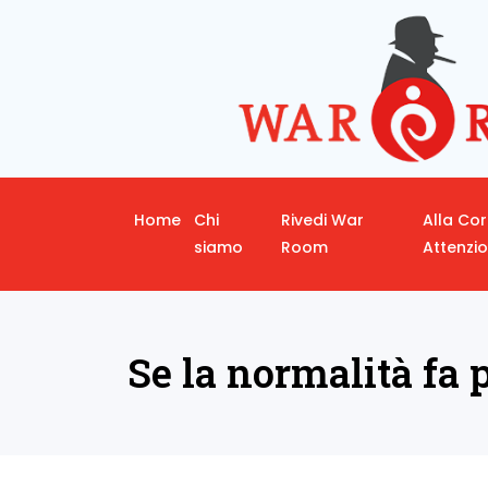
Home
Chi
Rivedi War
Alla Co
siamo
Room
Attenzi
Se la normalità fa 