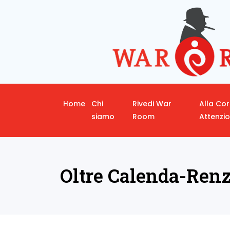
Home
Chi
Rivedi War
Alla Co
siamo
Room
Attenzi
Oltre Calenda-Renz