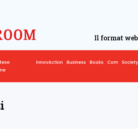
Il format web
rtese
InnovAction
Business
Books
Com
Society
one
i