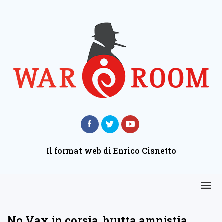
Il format web di Enrico Cisnetto
No Vax in corsia, brutta amnistia