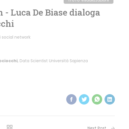
- Luca De Biase dialoga
cchi
i social network
ociocchi
, Data Scientist Università Sapienza
Next Post