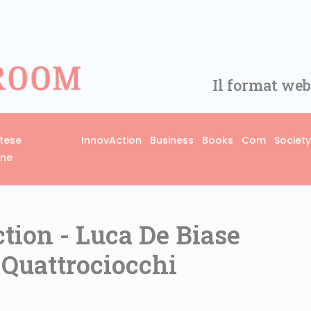
Il format web
rtese
InnovAction
Business
Books
Com
Society
one
ion - Luca De Biase
 Quattrociocchi