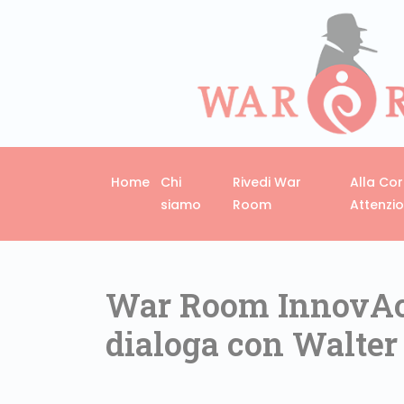
Home
Chi
Rivedi War
Alla Co
siamo
Room
Attenzi
War Room InnovAct
dialoga con Walter