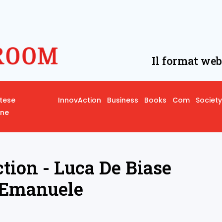
Il format web
rtese
InnovAction
Business
Books
Com
Society
one
ion - Luca De Biase
 Emanuele