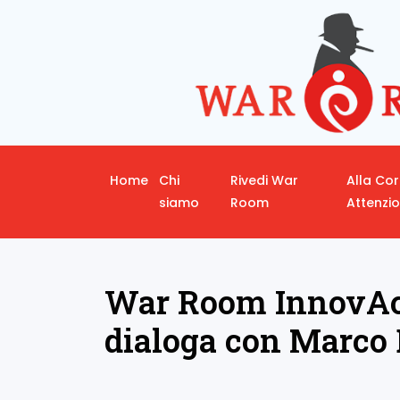
Home
Chi
Rivedi War
Alla Co
siamo
Room
Attenzi
War Room InnovAct
dialoga con Marco