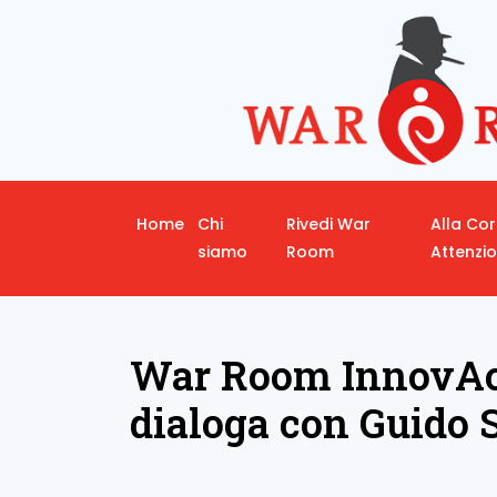
Home
Chi
Rivedi War
Alla Co
siamo
Room
Attenzi
War Room InnovAct
dialoga con Guido 