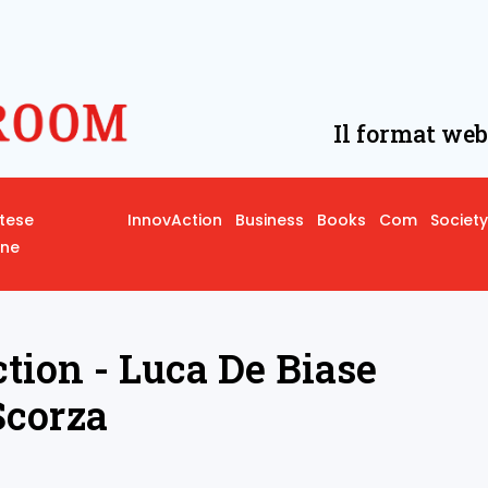
Il format web
rtese
InnovAction
Business
Books
Com
Society
one
ion - Luca De Biase
Scorza