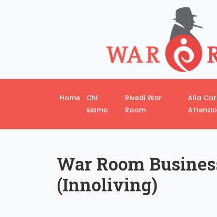
Home
Chi
Rivedi War
Alla Co
siamo
Room
Attenzi
War Room Business
(Innoliving)