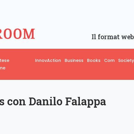
Il format web
rtese
InnovAction
Business
Books
Com
Society
one
 con Danilo Falappa