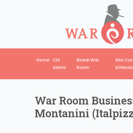
Home
Chi
Rivedi War
Alla Co
siamo
Room
Attenzi
War Room Busines
Montanini (Italpiz