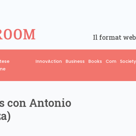
Il format web
rtese
InnovAction
Business
Books
Com
Society
one
s con Antonio
za)