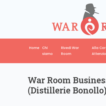
Home
Chi
Rivedi War
Alla Co
siamo
Room
Attenzi
War Room Business
(Distillerie Bonollo