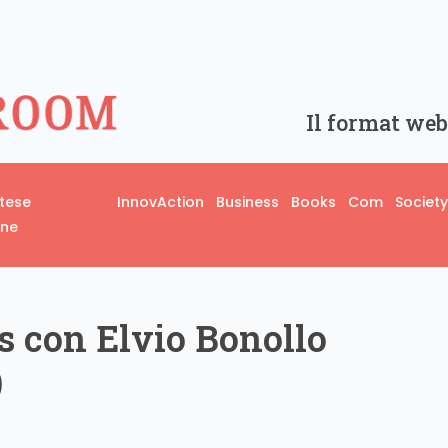
Il format web
rtese
InnovAction
Business
Books
Com
Society
one
 con Elvio Bonollo
)