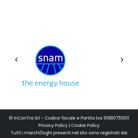
© InConTra Srl - Codice fiscale e Partita Iva 10980751001
Privacy Policy
|
Cookie Policy
Tutti i marchi/loghi presenti nel sito sono registrati dai