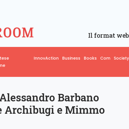
Il format web
rtese
InnovAction
Business
Books
Com
Society
one
Alessandro Barbano
le Archibugi e Mimmo