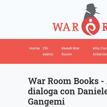
Home
Chi
Rivedi War
Alla Co
siamo
Room
Attenzi
War Room Books - 
dialoga con Danie
Gangemi