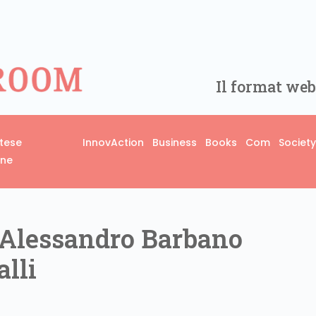
Il format web
rtese
InnovAction
Business
Books
Com
Society
one
Alessandro Barbano
alli