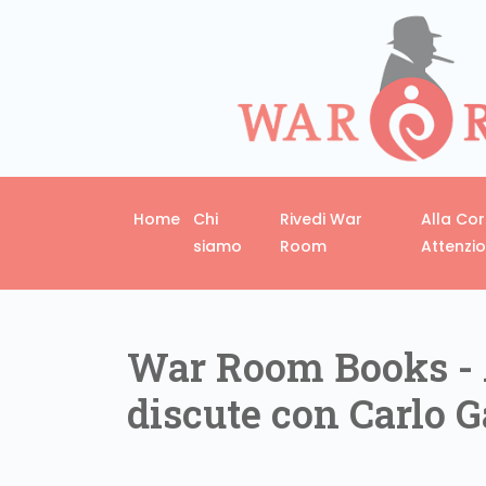
Home
Chi
Rivedi War
Alla Co
siamo
Room
Attenzi
War Room Books - 
discute con Carlo G