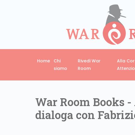
Home
Chi
Rivedi War
Alla Co
siamo
Room
Attenzi
War Room Books - 
dialoga con Fabriz