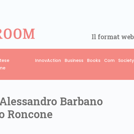
Il format web
rtese
InnovAction
Business
Books
Com
Society
one
Alessandro Barbano
io Roncone